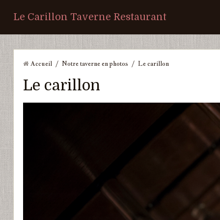
Le Carillon Taverne Restaurant
Accueil
/
Notre taverne en photos
/
Le carillon
Le carillon