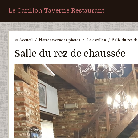
Le Carillon Taverne Restaurant
Accueil
/
Notre taverne en photos
/
Le carillon
/
Salle du rez d
Salle du rez de chaussée