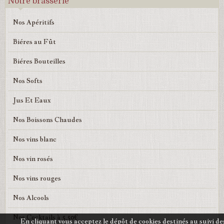
Notre brasserie
Nos Apéritifs
Biéres au Fût
Biéres Bouteilles
Nos Softs
Jus Et Eaux
Nos Boissons Chaudes
Nos vins blanc
Nos vin rosés
Nos vins rouges
Nos Alcools
Nos Cocktails à 5,50€
En cliquant vous acceptez le dépôt de cookies destinés au suivi de