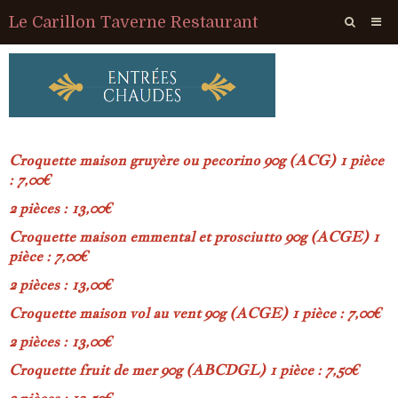
Le Carillon Taverne Restaurant
Album photo
Croquette maison gruyère ou pecorino 90g (ACG) 1 pièce
: 7,00€
2 pièces : 13,00€
Croquette maison emmental et prosciutto 90g (ACGE) 1
pièce : 7,00€
2 pièces : 13,00€
Croquette maison vol au vent 90g (ACGE) 1 pièce : 7,00€
2 pièces : 13,00€
Croquette fruit de mer 90g (ABCDGL) 1 pièce : 7,50€